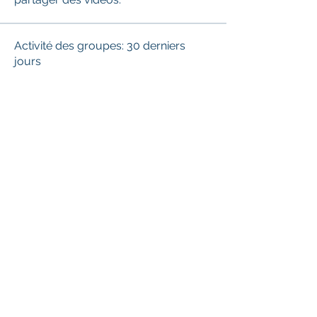
Activité des groupes: 30 derniers
jours
0
Nouveau post
0
Nouveau membres
© Le Cépage
2010-2025
- IBAN : BE20
9734 2136 0556
-- Tel :
02 420 00 05
Le Cépage est membre du
Synode
Fédéral des Eglises protestantes et
évangéliques de Belgique
et de l'
Association baptiste
(AEEBLF et
AEEBB)
CÉPAGE asbl, 10-12 rue Jean De Greef à
1083 Ganshoren, BE n°
0431.123.230
, RPM